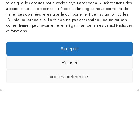
telles que les cookies pour stocker et/ou accéder aux informations des
appareils. Le fait de consentir à ces technologies nous permettra de
La première phase du chantier a consisté à sécuriser
traiter des données telles que le comportement de navigation ou les
ID uniques sur ce site. Le fait de ne pas consentir ou de retirer son
les éléments sauvegardés et à assainir les parties
consentement peut avoir un effet négatif sur certaines caractéristiques
et fonctions.
endommagées par les flammes et les fumées.
L’objectif était de garantir la pérennité du bâtiment
Accepter
tout en préparant sa modernisation.
Refuser
Modernisation des plateaux de bureaux
Voir les préférences
institutionnels
Au-delà de la simple reconstruction, le projet
Cernodo a permis de repenser l’aménagement
intérieur. Nous avons conçu des
espaces de
travail ergonomiques
et lumineux, répondant aux