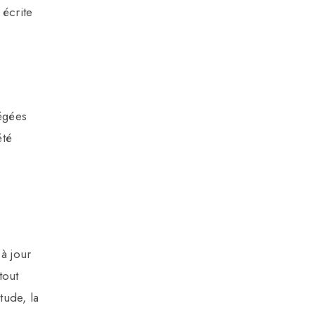
 écrite
tégées
été
 à jour
tout
tude, la