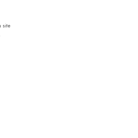
 site
a