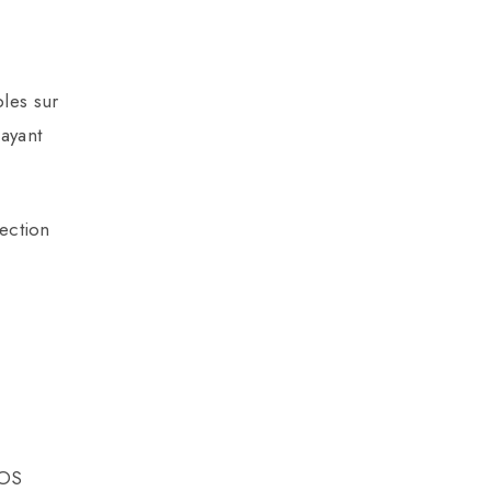
bles sur
 ayant
rection
NOS