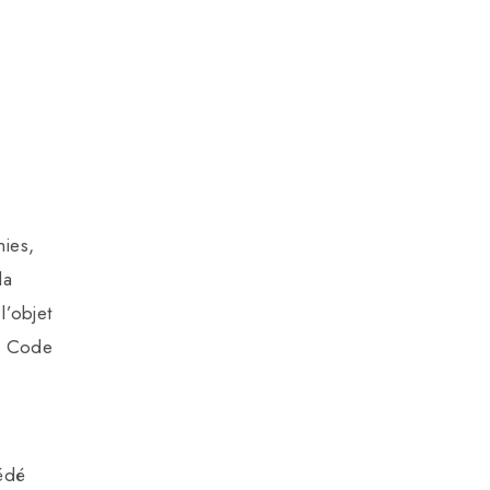
hies,
la
l’objet
du Code
cédé