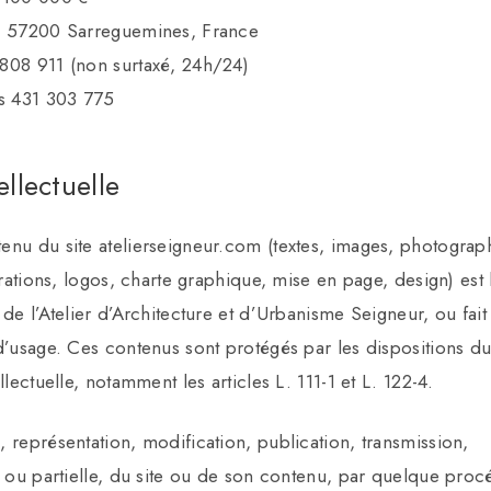
e, 57200 Sarreguemines, France
808 911 (non surtaxé, 24h/24)
s 431 303 775
ellectuelle
enu du site atelierseigneur.com (textes, images, photograp
trations, logos, charte graphique, mise en page, design) est 
de l’Atelier d’Architecture et d’Urbanisme Seigneur, ou fait 
 d’usage. Ces contenus sont protégés par les dispositions 
llectuelle, notamment les articles L. 111-1 et L. 122-4.
 représentation, modification, publication, transmission,
e ou partielle, du site ou de son contenu, par quelque pro