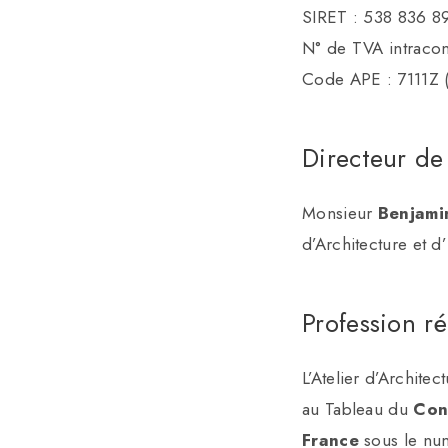
SIRET : 538 836 8
N° de TVA intraco
Code APE : 7111Z (a
Directeur de
Monsieur
Benjami
d’Architecture et 
Profession r
L’Atelier d’Archite
au Tableau du
Con
France
sous le n