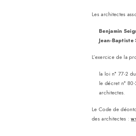
Les architectes ass
Benjamin Seig
Jean-Baptiste
L’exercice de la pro
la
loi n° 77-2 du
le
décret n° 80
architectes
.
Le Code de déontolo
des architectes :
ww